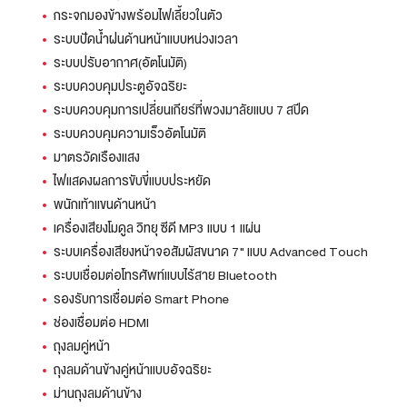
กระจกมองข้างพร้อมไฟเลี้ยวในตัว
ระบบปัดน้ำฝนด้านหน้าแบบหน่วงเวลา
ระบบปรับอากาศ(อัตโนมัติ)
ระบบควบคุมประตูอัจฉริยะ
ระบบควบคุมการเปลี่ยนเกียร์ที่พวงมาลัยแบบ 7 สปีด
ระบบควบคุมความเร็วอัตโนมัติ
มาตรวัดเรืองแสง
ไฟแสดงผลการขับขี่แบบประหยัด
พนักเท้าแขนด้านหน้า
เครื่องเสียงโมดูล วิทยุ ซีดี MP3 แบบ 1 แผ่น
ระบบเครื่องเสียงหน้าจอสัมผัสขนาด 7" แบบ Advanced Touch
ระบบเชื่อมต่อโทรศัพท์แบบไร้สาย Bluetooth
รองรับการเชื่อมต่อ Smart Phone
ช่องเชื่อมต่อ HDMI
ถุงลมคู่หน้า
ถุงลมด้านข้างคู่หน้าแบบอัจฉริยะ
ม่านถุงลมด้านข้าง