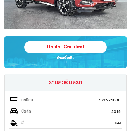
Dealer Certified
อ่านเพิ่มเติม
รายละเอียดรถ
5ขล2716กท
ทะเบียน
2018
ปีผลิต
แดง
สี